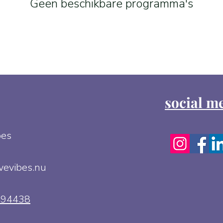
Geen beschikbare programma's
social m
bes
vevibes.nu
494438