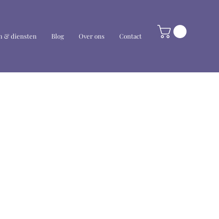
 & diensten
Blog
Over ons
Contact