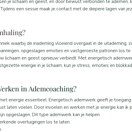
ssen je lichaam en geest, en door bewust verbonden te ademen, 
n. Tijdens een sessie maak je contact met de diepere lagen van jez
mhaling?
niek waarbij de inademing vloeiend overgaat in de uitademing, z
spanningen, opgeslagen emoties en vastgeroeste patronen los te
jouw lichaam en geest opnieuw verbindt. Met energetisch ademwer
ezette energie in je lichaam, kun je stress, emoties en blokkad
Werken in Ademcoaching?
 met energie essentieel. Energetisch ademwerk geeft je toegang 
wust laten voelen. Door invoelen en werken met je energie kan ik
zijn opgeslagen. Dit type ademwerk kan je helpen:
rkende overtuigingen los te laten
n