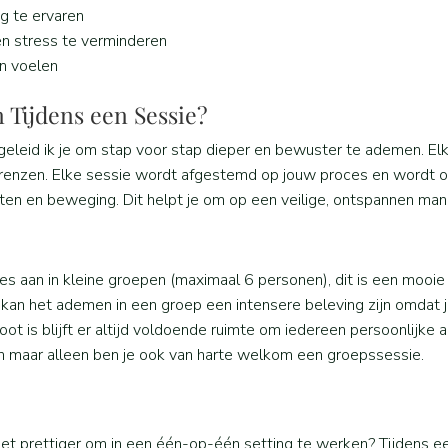
ng te ervaren
en stress te verminderen
n voelen
 Tijdens een Sessie?
eleid ik je om stap voor stap dieper en bewuster te ademen. E
grenzen. Elke sessie wordt afgestemd op jouw proces en wordt 
nten en beweging. Dit helpt je om op een veilige, ontspannen mani
ies aan in kleine groepen (maximaal 6 personen), dit is een moo
an het ademen in een groep een intensere beleving zijn omdat je
ot is blijft er altijd voldoende ruimte om iedereen persoonlijke
 maar alleen ben je ook van harte welkom een groepssessie.
het prettiger om in een één-op-één setting te werken? Tijdens een 