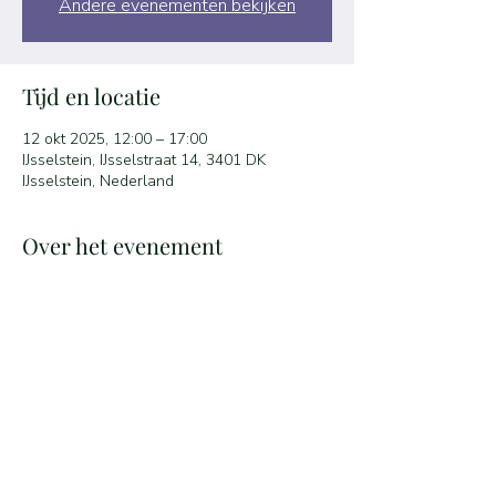
Andere evenementen bekijken
Tijd en locatie
12 okt 2025, 12:00 – 17:00
IJsselstein, IJsselstraat 14, 3401 DK
IJsselstein, Nederland
Over het evenement
Kosten representant 50 euro
Kosten vraagsteller 100 euro
Deel dit evenement